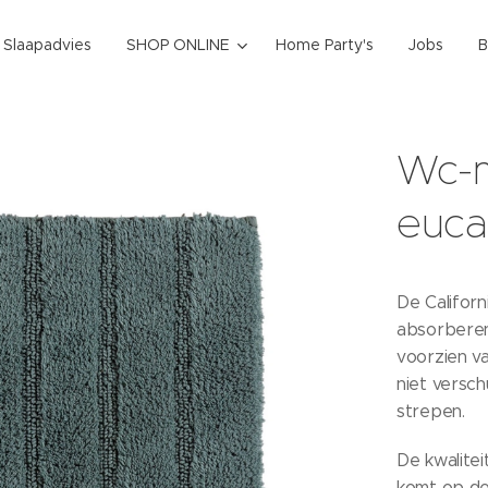
k Slaapadvies
SHOP ONLINE
Home Party's
Jobs
B
Wc-m
euca
De Californ
absorberend
voorzien va
niet versch
strepen.
De kwalite
komt op de