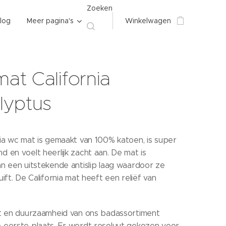
Zoeken
log
Meer pagina's
Winkelwagen
at California
lyptus
ia wc mat is gemaakt van 100% katoen, is super
 en voelt heerlijk zacht aan. De mat is
n een uitstekende antislip laag waardoor ze
uift. De California mat heeft een reliëf van
it en duurzaamheid van ons badassortiment
 eerste plaats. Er wordt resoluut gekozen voor