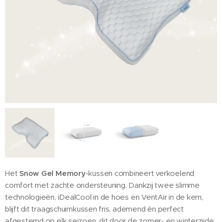
Snow Gel Memory
Het
-kussen combineert verkoelend
comfort met zachte ondersteuning. Dankzij twee slimme
technologieën, iDealCool in de hoes en VentAir in de kern,
blijft dit traagschuimkussen fris, ademend én perfect
afgestemd op elk seizoen, dit door de zomer- en winterzijde.