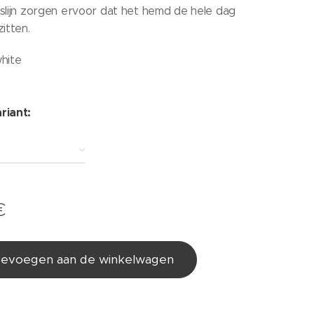
lslijn zorgen ervoor dat het hemd de hele dag
zitten.
white
riant:
€
evoegen aan de winkelwagen