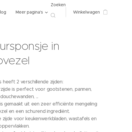
Zoeken
log
Meer pagina's
Winkelwagen
ursponsje in
ovezel
heeft 2 verschillende zijden:
zijde is perfect voor gootstenen, pannen,
 douchewanden, ...
is gemaakt uit een zeer efficiënte mengeling
ezel en een schurend ingrediënt.
e zijde voor keukenwerkbladen, wastafels en
 oppervlakken.