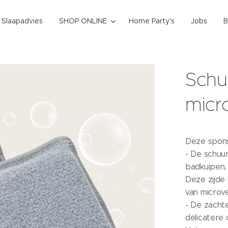
k Slaapadvies
SHOP ONLINE
Home Party's
Jobs
B
Schu
micr
Deze spons 
- De schuur
badkuipen,
Deze zijde 
van microv
- De zacht
delicatere