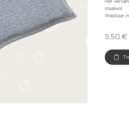
Het vervang
staalwol.
Wasbaar in
5,50
€
To