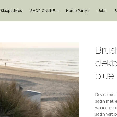
k Slaapadvies
SHOP ONLINE
Home Party's
Jobs
B
Brus
dekb
blue
Deze luxe k
satijn met
waardoor d
satijn valt