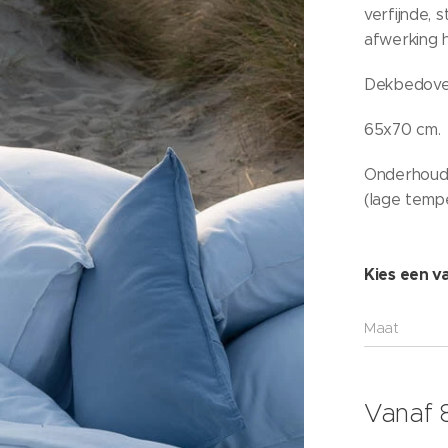
verfijnde, s
afwerking 
Dekbedover
65x70 cm.
Onderhoud:
(lage temp
Kies een va
Maat
Vanaf