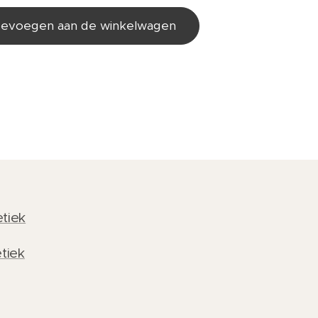
evoegen aan de winkelwagen
tiek
tiek