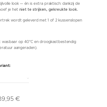
tijlvolle look — én is extra praktisch: dankzij de
niet te strijken, gekreukte look.
hoef je het
trek wordt geleverd met 1 of 2 kussenslopen
 wasbaar op 40°C en droogkastbestendig
eratuur aangeraden).
riant:
89,95
€