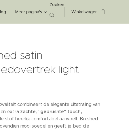
Zoeken
log
Meer pagina's
Winkelwagen
hed satin
edovertrek light
waliteit combineert de elegante uitstraling van
zachte, "gebrushte" touch,
 een extra
e stof heerlijk comfortabel aanvoelt. Brushed
 bovendien mooi soepel en geeft je bed die