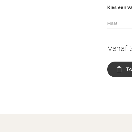
Kies een va
Maat
Vanaf
To