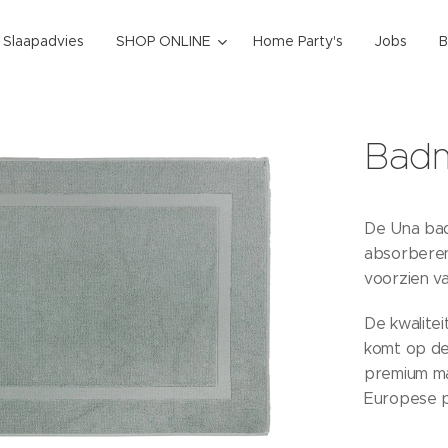
k Slaapadvies
SHOP ONLINE
Home Party's
Jobs
B
Badm
De Una bad
absorberend
voorzien va
De kwalite
komt op de
premium ma
Europese 