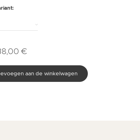
riant:
38,00
€
evoegen aan de winkelwagen