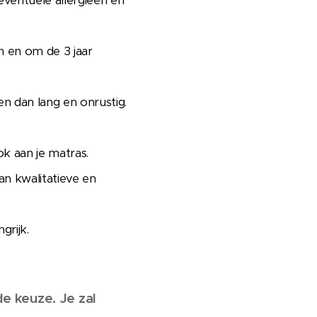
 eventuele allergieën en
n en om de 3 jaar
en dan lang en onrustig.
k aan je matras.
an kwalitatieve en
grijk.
e keuze. Je zal