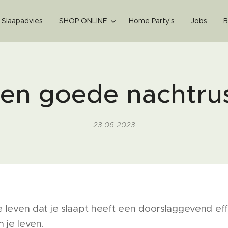
k Slaapadvies
SHOP ONLINE
Home Party's
Jobs
B
en goede nachtru
23-06-2023
e leven dat je slaapt heeft een doorslaggevend e
 je leven.