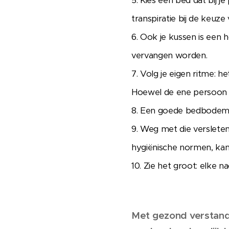
5. Kies een bed dat bij j
transpiratie bij de keuz
6. Ook je kussen is een
vervangen worden.
7. Volg je eigen ritme: h
Hoewel de ene persoon a
8. Een goede bedbodem m
9. Weg met die versleten
hygiënische normen, kan 
10. Zie het groot: elke n
Met gezond verstand 