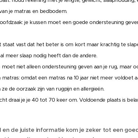
e past: houd rekening met je lengte, gewicht, slaaphouding,
e van je matras en bedbodem.
 hoofdzaak: je kussen moet een goede ondersteuning geve
et staat vast dat het beter is om kort maar krachtig te slap
l meer slaap nodig heeft dan de andere.
oet niet alleen ondersteuning geven aan je rug, maar oo
 matras: omdat een matras na 10 jaar niet meer voldoet a
ze de oorzaak zijn van rugpijn en allergieën.
acht draai je je 40 tot 70 keer om. Voldoende plaats is belan
en de juiste informatie kom je zeker tot een goed