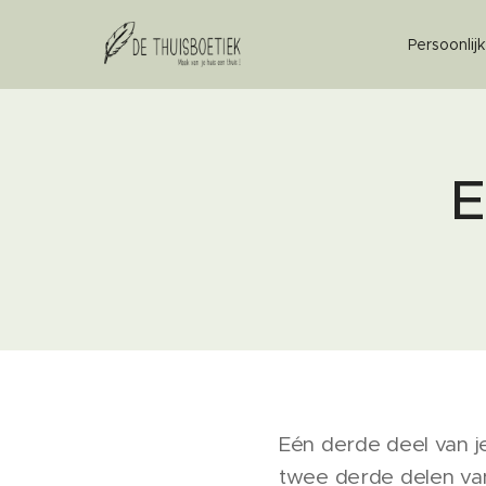
Persoonlij
E
Eén derde deel van j
twee derde delen van