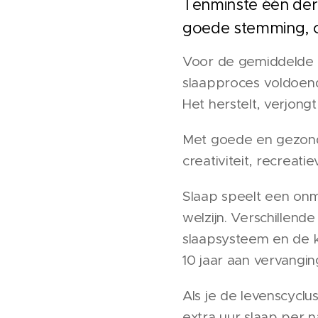
Tenminste één derd
goede stemming, cre
Voor de gemiddelde pe
slaapproces voldoend
Het herstelt, verjong
Met goede en gezonde
creativiteit, recreat
Slaap speelt een onmi
welzijn. Verschillend
slaapsysteem en de k
10 jaar aan vervanging
Als je de levenscycl
extra uur slaap per 