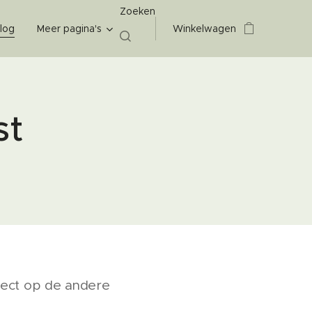
Zoeken
log
Meer pagina's
Winkelwagen
st
ffect op de andere