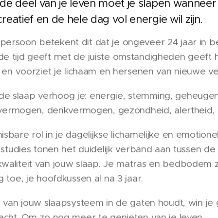
e deel van je leven moet je slapen wanneer je
atief en de hele dag vol energie wil zijn.
rsoon betekent dit dat je ongeveer 24 jaar in bed 
e tijd geeft met de juiste omstandigheden geeft 
t en voorziet je lichaam en hersenen van nieuwe ve
 slaap verhoog je: energie, stemming, geheugenc
ievermogen, denkvermogen, gezondheid, alertheid, 
sbare rol in je dagelijkse lichamelijke en emotion
e studies tonen het duidelijk verband aan tussen de 
waliteit van jouw slaap. Je matras en bedbodem zi
 toe, je hoofdkussen al na 3 jaar.
us van jouw slaapsysteem in de gaten houdt, win j
nacht. Om zo nog meer te genieten van je leven.